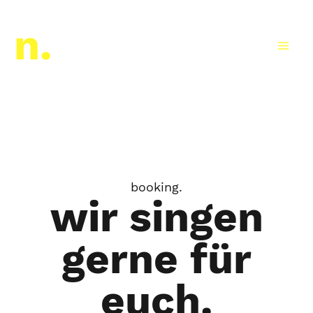
Neilon a cappella
n.
booking.
wir singen
gerne für
euch.